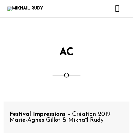
CRÉATIONS & PROJETS
DISCOGRAPHIE
VIDEOS
AC
LIVRE
BIOGRAPHIE
CONTACT
Festival Impressions
– Création 2019
Marie-Agnès Gillot & Mikhaîl Rudy